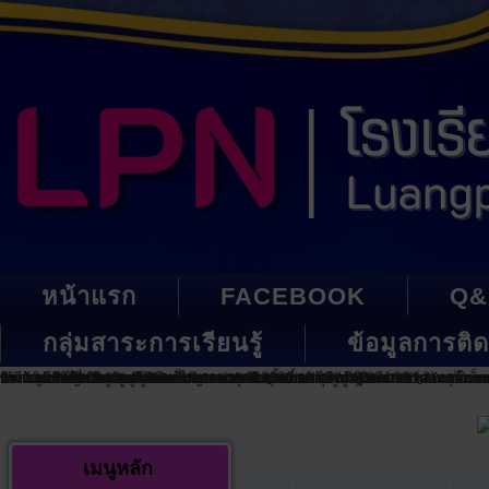
หน้าแรก
FACEBOOK
Q&
กลุ่มสาระการเรียนรู้
ข้อมูลการติด
พระราชพิธีมหามงคลเฉลิมพระชนมพรรษา ๖ รอบ ๒๘ กรกฎาคม ๒๕๖๗
วันเฉลิมพระชนมพรรษา สมเด็จพระนางเจ้าสิริกิติ์ พระบรมราชินีนาถ พระบรมรา
กิจกรรม TMS กิจกรรมบูรณาการของกลุ่มสาระภาษาไทย คณิตศาสตร์ วิทยาศาสต
เข้ารับเกียรติบัตร เข้าร่วมการประกวดการนำเสนอผลการดำเนินงานจังหวัดและ
รางวัลเหรียญทองแดง กีฬาเยาวชนแห่งชาติ การแข่งขันวูซูประเภทประลองยุทธแ
รางวัลรองชนะเลิศอันดับ 5 เหรียญทองแดง การแข่งขันขันกีฬาทางวิชาการ เอแม็ก
กิจกรรมวันไหว้ครู ประจำปีการศึกษา 2562
รางวัลลำดับที่ 16 ของประเทศ ในการแข่งขันหุ่นยนต์ ส.ส.ท. ชิงแชมป์ประเทศไ
รางวัลชนะเลิศ THAILAND BUSINESS SUMULATION GAME CONTEST 2019 ในการแข่ง
กิจกรรมต่อต้านยาเสพติด
เหรียญทองแดงกีฬาวูซูกีฬาเยาวชนแห่งชาติครั้งที่ 35 บุรีรัมย์เกมส์
เมนูหลัก
โรงเรียนเหลืองพนา