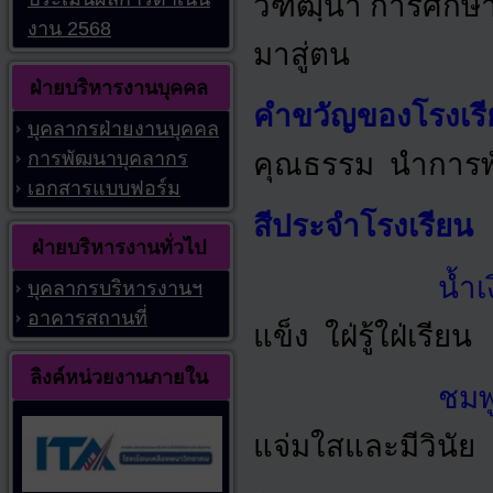
วัฑฒฺนา
การศึกษ
งาน 2568
มาสู่ตน
ฝ่ายบริหารงานบุคคล
คำขวัญของโรงเรี
บุคลากรฝ่ายงานบุคคล
การพัฒนาบุคลากร
คุณธรรม
นำการ
เอกสารแบบฟอร์ม
สีประจำโรงเรียน
ฝ่ายบริหารงานทั่วไป
น้ำเ
บุคลากรบริหารงานฯ
อาคารสถานที่
แข็ง
ใฝ่รู้ใฝ่เรียน
ลิงค์หน่วยงานภายใน
ชมพ
แจ่มใสและมีวินัย