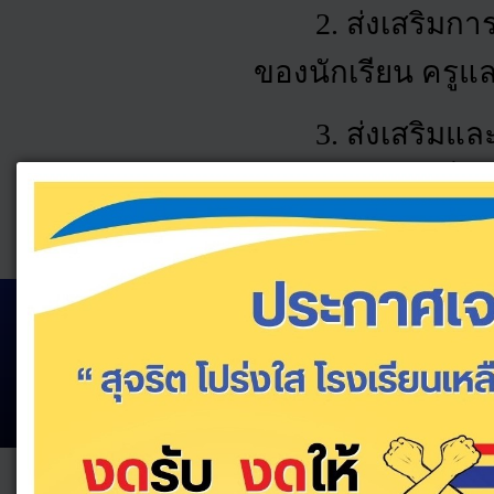
2.
ส่งเสริมก
ของนักเรียน ครู
3.
ส่งเสริมและ
ธรรมชาติและสิ่ง
ภิบาล
โรงเร
สำนักงานเขตพื้น
เลขที่ 148 หมู่6 ตำบลก้า
Tel. 044-634814 Fax. 044-
Joomla te