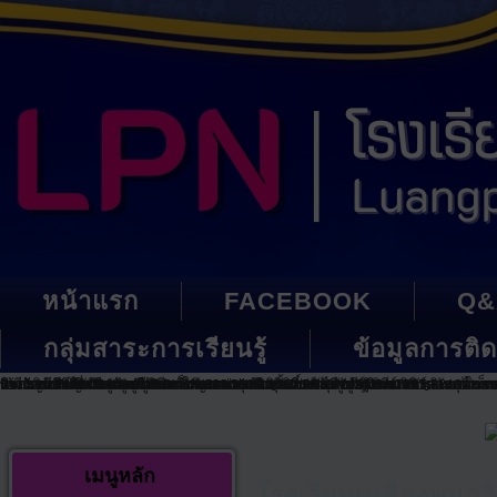
หน้าแรก
FACEBOOK
Q&
กลุ่มสาระการเรียนรู้
ข้อมูลการติด
พระราชพิธีมหามงคลเฉลิมพระชนมพรรษา ๖ รอบ ๒๘ กรกฎาคม ๒๕๖๗
วันเฉลิมพระชนมพรรษา สมเด็จพระนางเจ้าสิริกิติ์ พระบรมราชินีนาถ พระบรมรา
กิจกรรม TMS กิจกรรมบูรณาการของกลุ่มสาระภาษาไทย คณิตศาสตร์ วิทยาศาสต
เข้ารับเกียรติบัตร เข้าร่วมการประกวดการนำเสนอผลการดำเนินงานจังหวัดและ
รางวัลเหรียญทองแดง กีฬาเยาวชนแห่งชาติ การแข่งขันวูซูประเภทประลองยุทธแ
รางวัลรองชนะเลิศอันดับ 5 เหรียญทองแดง การแข่งขันขันกีฬาทางวิชาการ เอแม็ก
กิจกรรมวันไหว้ครู ประจำปีการศึกษา 2562
รางวัลลำดับที่ 16 ของประเทศ ในการแข่งขันหุ่นยนต์ ส.ส.ท. ชิงแชมป์ประเทศไ
รางวัลชนะเลิศ THAILAND BUSINESS SUMULATION GAME CONTEST 2019 ในการแข่ง
กิจกรรมต่อต้านยาเสพติด
เหรียญทองแดงกีฬาวูซูกีฬาเยาวชนแห่งชาติครั้งที่ 35 บุรีรัมย์เกมส์
เมนูหลัก
โรงเรียนเหลืองพนา